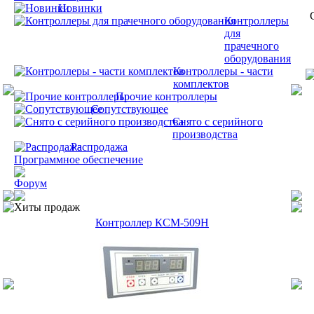
Новинки
Контроллеры
для
прачечного
оборудования
Контроллеры - части
комплектов
Прочие контроллеры
Сопутствующее
Снято с серийного
производства
Распродажа
Программное обеспечение
Форум
Хиты продаж
Контроллер КСМ-509H