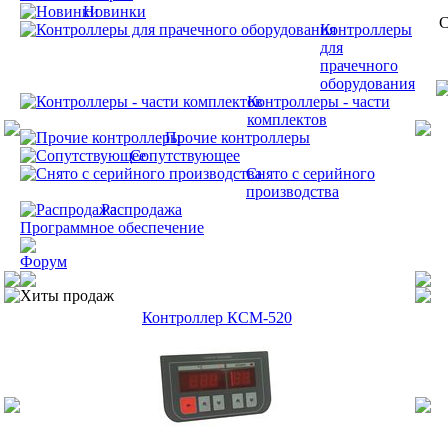
Новинки
C
Контроллеры
для
прачечного
оборудования
Контроллеры - части
комплектов
Прочие контроллеры
Сопутствующее
Снято с серийного
производства
Распродажа
Программное обеспечение
Форум
Хиты продаж
Контроллер КСМ-520